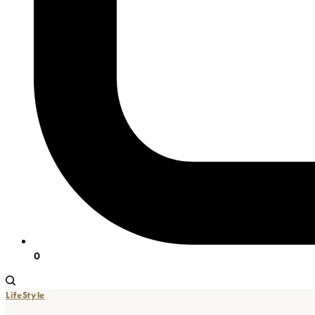
0
LifeStyle