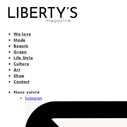
We love
Mode
Beauté
Green
Life Style
Culture
Art
Shop
Contact
Nous suivre
Instagram