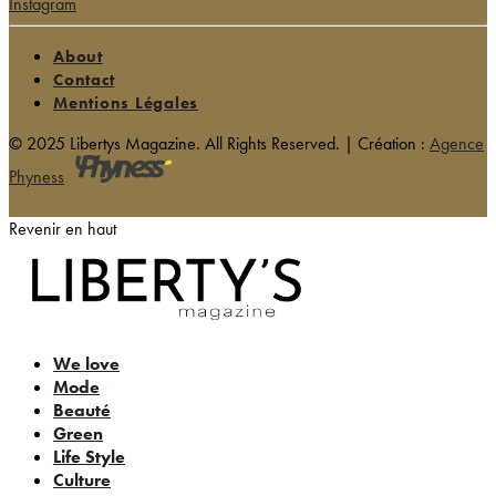
Instagram
About
Contact
Mentions Légales
© 2025 Libertys Magazine. All Rights Reserved. | Création :
Agence
Phyness
Revenir en haut
We love
Mode
Beauté
Green
Life Style
Culture