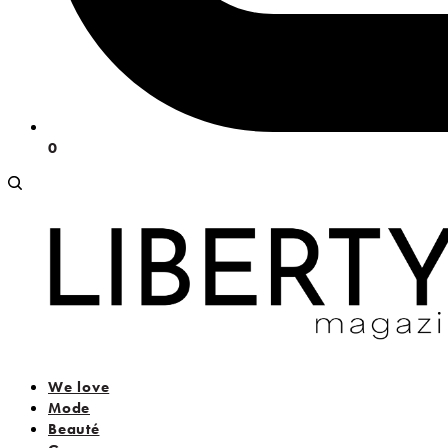
0
We love
Mode
Beauté