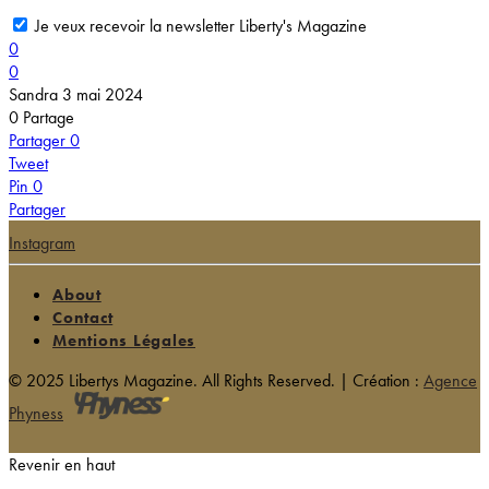
Je veux recevoir la newsletter Liberty's Magazine
0
0
Sandra
3 mai 2024
0
Partage
Partager
0
Tweet
Pin
0
Partager
Instagram
About
Contact
Mentions Légales
© 2025 Libertys Magazine. All Rights Reserved. | Création :
Agence
Phyness
Revenir en haut