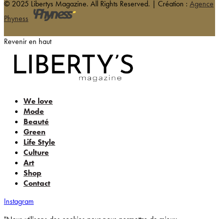
© 2025 Libertys Magazine. All Rights Reserved. | Création :
Agence
Phyness
Revenir en haut
We love
Mode
Beauté
Green
Life Style
Culture
Art
Shop
Contact
Instagram